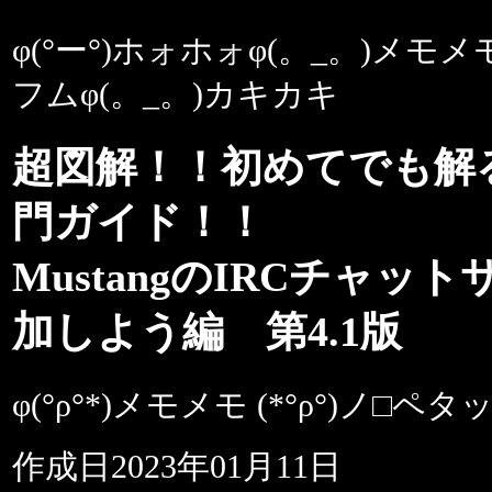
φ(°ー°)ホォホォφ(。_。)メモメモ
フムφ(。_。)カキカキ
超図解！！初めてでも解る
門ガイド！！
MustangのIRCチャッ
加しよう編 第4.1版
φ(°ρ°*)メモメモ (*°ρ°)ノ□ペタ
作成日2023年01月11日