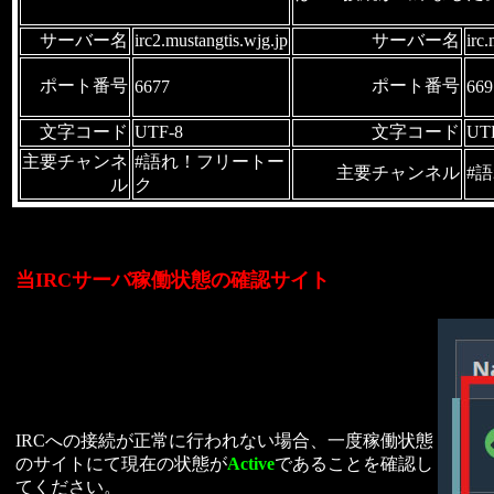
サーバー名
irc2.mustangtis.wjg.jp
サーバー名
irc.
ポート番号
ポート番号
6677
669
文字コード
UTF-8
文字コード
UT
主要チャンネ
#語れ！フリートー
主要チャンネル
#
ル
ク
当IRCサーバ稼働状態の確認サイト
IRCへの接続が正常に行われない場合、一度稼働状態
のサイトにて現在の状態が
Active
であることを確認し
てください。