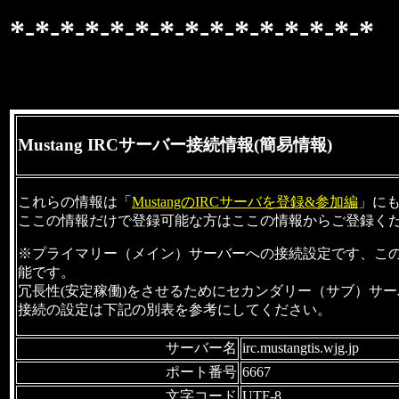
*-*-*-*-*-*-*-*-*-*-*-*-*-*-*
Mustang IRCサーバー接続情報(簡易情報)
これらの情報は「
MustangのIRCサーバを登録&参加編
」に
ここの情報だけで登録可能な方はここの情報からご登録く
※プライマリー（メイン）サーバーへの接続設定です、こ
能です。
冗長性(安定稼働)をさせるためにセカンダリー（サブ）サ
接続の設定は下記の別表を参考にしてください。
サーバー名
irc.mustangtis.wjg.jp
ポート番号
6667
文字コード
UTF-8